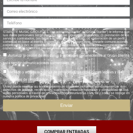
STARLITE MUSIC GROUP, S.L. (en adelante “Starlite” o “Grupo Starlite”) le informa que
sus datos personales serán tratados con las siguientes finalidades: (i) prestación de los
servicios contratados, (en base a la relación contractual); (ii) elaboración de un perfil
comercial en base al interés legítimo(iii); si usted lo consiente, enviarle comunicaciones
comerciales y (iv); si usted lo consiente, la cesión de sus datos para comunicaciones
comerciales de productos y/o servicios ofrecidos por otras empresas del Grupo Starlite.
Autorizo la cesión de mis datos a entidades pertenecientes al Grupo Starlite,
para remitir comunicaciones comerciales.
He leído y acepto la
política de privacidad
, las
condiciones legales
y las
condiciones de contratación.
Usted puede revocar su consentimiento en cualquier momento, así como ejercer sus
derechos de acceso, rectificación, supresión, limitación, oposición y portabilidad de sus
datos personales a través de privacidad@starliteuniverse.com, tal y como se recoge en
nuestra
política de privacidad
Enviar
COMPRAR ENTRADAS