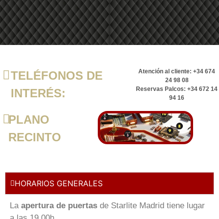
Atención al cliente: +34 674
TELÉFONOS DE
24 98 08
Reservas Palcos: +34 672 14
INTERÉS:
94 16
PLANO
RECINTO
HORARIOS GENERALES
La
apertura de puertas
de Starlite Madrid tiene lugar
a las 19.00h.