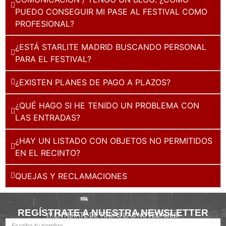
PUEDO CONSEGUIR MI PASE AL FESTIVAL COMO
PROFESIONAL?
¿ESTÁ STARLITE MADRID BUSCANDO PERSONAL
PARA EL FESTIVAL?
¿EXISTEN PLANES DE PAGO A PLAZOS?
¿QUÉ HAGO SI HE TENIDO UN PROBLEMA CON
LAS ENTRADAS?
¿HAY UN LISTADO CON OBJETOS NO PERMITIDOS
EN EL RECINTO?
QUEJAS Y RECLAMACIONES
REGÍSTRATE A NUESTRA NEWSLETTER
¡Y ENTÉRATE DE TODAS LAS NOVEDADES!